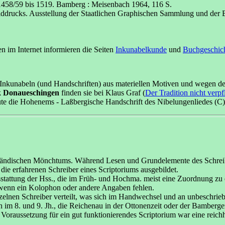
1458/59 bis 1519. Bamberg : Meisenbach 1964, 116 S.
ilddrucks. Ausstellung der Staatlichen Graphischen Sammlung und der
 im Internet informieren die Seiten
Inkunabelkunde
und
Buchgeschic
nkunabeln (und Handschriften) aus materiellen Motiven und wegen der 
k Donaueschingen
finden sie bei Klaus Graf (
Der Tradition nicht verpfl
te die Hohenems - Laßbergische Handschrift des Nibelungenliedes (C) 
dländischen Mönchtums. Während Lesen und Grundelemente des Schreibe
 die erfahrenen Schreiber eines Scriptoriums ausgebildet.
usstattung der Hss., die im Früh- und Hochma. meist eine Zuordnung 
 wenn ein Kolophon oder andere Angaben fehlen.
zelnen Schreiber verteilt, was sich im Handwechsel und an unbeschrie
 im 8. und 9. Jh., die Reichenau in der Ottonenzeit oder der Bamberger 
 Voraussetzung für ein gut funktionierendes Scriptorium war eine reichh