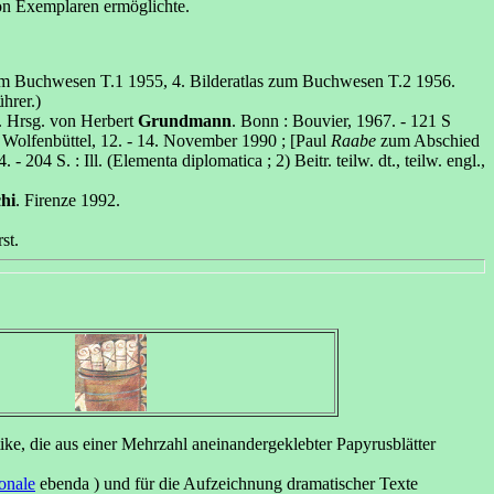
von Exemplaren ermöglichte.
s zum Buchwesen T.1 1955, 4. Bilderatlas zum Buchwesen T.2 1956.
hrer.)
s. Hrsg. von Herbert
Grundmann
. Bonn : Bouvier, 1967. - 121 S
, Wolfenbüttel, 12. - 14. November 1990 ; [Paul
Raabe
zum Abschied
 - 204 S. : Ill. (Elementa diplomatica ; 2) Beitr. teilw. dt., teilw. engl.,
hi
. Firenze 1992.
st.
ike, die aus einer Mehrzahl aneinandergeklebter Papyrusblätter
onale
ebenda ) und für die Aufzeichnung dramatischer Texte