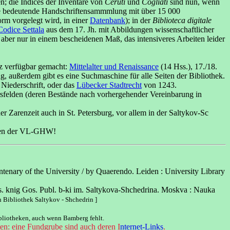
; die Indices der Inventare von
Ceruti
und
Cogliati
sind nun, wenn
iese bedeutende Handschriftensammmlung mit über 15 000
orm vorgelegt wird, in einer
Datenbank
); in der
Biblioteca digitale
Codice Settala
aus dem 17. Jh. mit Abbildungen wissenschaftlicher
 aber nur in einem bescheidenen Maß, das intensiveres Arbeiten leider
z verfügbar gemacht:
Mittelalter und Renaissance
(14 Hss.), 17./18.
g, außerdem gibt es eine Suchmaschine für alle Seiten der Bibliothek.
Niederschrift, oder das
Lübecker Stadtrecht
von 1243.
felden (deren Bestände nach vorhergehender Vereinbarung in
r Zarenzeit auch in St. Petersburg, vor allem in der Saltykov-Sc
iten der VL-GHW!
entenary of the University / by Quaerendo. Leiden : University Library
is. knig Gos. Publ. b-ki im. Saltykova-Shchedrina. Moskva : Nauka
n Bibliothek Saltykov - Shchedrin ]
bliotheken, auch wenn Bamberg fehlt.
en: eine Fundgrube sind auch deren I
nternet-Links
.