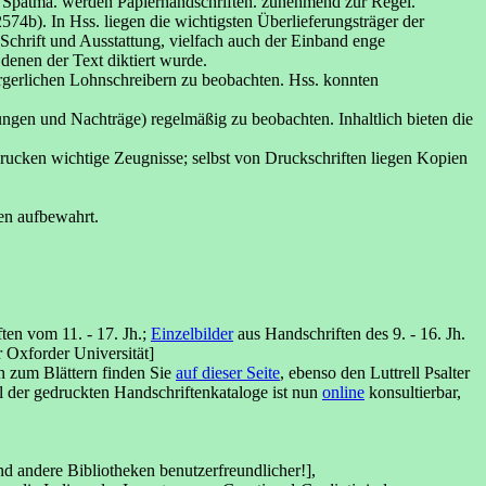
m Spätma. werden Papierhandschriften. zunehmend zur Regel.
574b). In Hss. liegen die wichtigsten Überlieferungsträger der
 Schrift und Ausstattung, vielfach auch der Einband enge
denen der Text diktiert wurde.
ürgerlichen Lohnschreibern zu beobachten. Hss. konnten
ngen und Nachträge) regelmäßig zu beobachten. Inhaltlich bieten die
rucken wichtige Zeugnisse; selbst von Druckschriften liegen Kopien
en aufbewahrt.
ten vom 11. - 17. Jh.;
Einzelbilder
aus Handschriften des 9. - 16. Jh.
 Oxforder Universität]
n zum Blättern finden Sie
auf dieser Seite
, ebenso den Luttrell Psalter
l der gedruckten Handschriftenkataloge ist nun
online
konsultierbar,
ind andere Bibliotheken benutzerfreundlicher!],