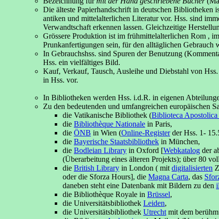
Bezeichnung für
mit der Hand geschriebene Bücher
(Man
Die älteste Papierhandschrift in deutschen Bibliotheken 
antiken und mittelalterlichen Literatur vor. Hss. sind i
Verwandtschaft erkennen lassen. Gleichzeitige Herstellu
Grössere Produktion ist im frühmittelalterlichen Rom , 
Prunkanfertigungen sein, für den alltäglichen Gebrauch
In Gebrauchshss. sind Spuren der Benutzung (Kommentare
Hss. ein vielfältiges Bild.
Kauf, Verkauf, Tausch, Ausleihe und Diebstahl von Hss.
in Hss. vor.
In Bibliotheken werden Hss. i.d.R. in eigenen Abteilu
Zu den bedeutenden und umfangreichen europäischen S
die Vatikanische Bibliothek (
Biblioteca Apostolica
die
Bibliothèque Nationale
in Paris,
die
ÖNB
in Wien (
Online-Register
der Hss. 1- 15.
die
Bayerische Staatsbibliothek
in München,
die
Bodleian Library
in Oxford [
Webkatalog
der a
(Überarbeitung eines älteren Projekts); über 80 vo
die
British Library
in London ( mit
digitalisierten
Zi
oder die Sforza Hours], die
Magna Carta
, das
Sfor
daneben steht eine Datenbank mit Bildern zu den
die Bibliothèque Royale in
Brüssel
,
die Universitätsbibliothek
Leiden
,
die Universitätsbibliothek
Utrecht
mit dem berühmten