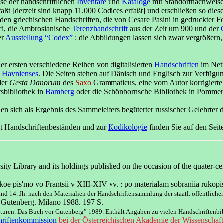
se der handschriftlichen
Inventare
und
Kataloge
mit Standortnachweisen
faßt [derzeit sind knapp 11.000 Codices erfaßt] und erschließen so d
 den griechischen Handschriften, die von Cesare Pasini in gedruckter F
i, die Ambrosianische
Terenzhandschrift
aus der Zeit um 900 und der
er
Ausstellung “Codex”
: die Abbildungen lassen sich zwar vergrößern,
er ersten verschiedene Reihen von digitalisierten
Handschriften
im Net
i Havnienses
. Die Seiten stehen auf Dänisch und Englisch zur Verfügun
der
Gesta Danorum
des
Saxo
Grammaticus, eine vom Autor korrigierte 
tsbibliothek in
Bamberg
oder die Schönbornsche Bibliothek in Pommers
 sich als Ergebnis des Sammeleifers begüterter russischer Gelehrter de
t Handschriftenbeständen und zur
Kodikologie
finden Sie auf den Se
sity Library and its holdings published on the occasion of the quater-c
koe pis'mo vo Frantsii v XIII-XIV vv. : po materialam sobraniia rukop
 und 14. Jh. nach den Materialien der Handschriftensammlung der staatl. öffentliche
di Gutenberg. Milano 1988. 197 S.
turen. Das Buch vor Gutenberg” 1989. Enthält Angaben zu vielen Handschriftenbi
riftenkommission
bei der Österreichischen Akademie der Wissenschaft