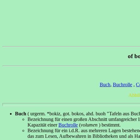
of bo
Buch
,
Buchrolle
,
C
Abbi
Buch
( urgerm. *bokiz, got. bokos, ahd. buoh "Tafeln aus Buc
Bezeichnung für einen großen Abschnitt umfangreicher lit
Kapazität einer
Buchrolle
(
volumen
) bestimmt.
Bezeichnung für ein i.d.R. aus mehreren Lagen bestehen
das zum Lesen, Aufbewahren in Bibliotheken und als Han