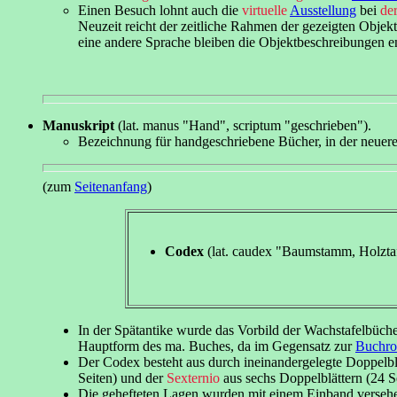
Einen Besuch lohnt auch die
virtuelle
Ausstellung
bei
der
Neuzeit reicht der zeitliche Rahmen der gezeigten Objek
eine andere Sprache bleiben die Objektbeschreibungen eng
Manuskript
(lat. manus "Hand", scriptum "geschrieben").
Bezeichnung für handgeschriebene Bücher, in der neueren
(zum
Seitenanfang
)
Codex
(lat. caudex "Baumstamm, Holztaf
In der Spätantike wurde das Vorbild der Wachstafelbüche
Hauptform des ma. Buches, da im Gegensatz zur
Buchro
Der Codex besteht aus durch ineinandergelegte Doppelblä
Seiten) und der
Sexternio
aus sechs Doppelblättern (24 Se
Die gehefteten Lagen wurden mit einem Einband verseh