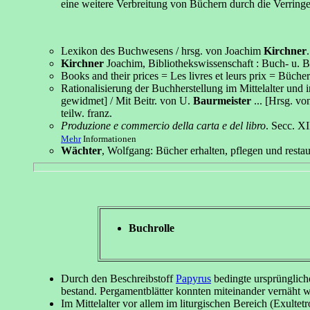
eine weitere Verbreitung von Büchern durch die Verring
Lexikon des Buchwesens / hrsg. von Joachim
Kirchner
Kirchner
Joachim, Bibliothekswissenschaft : Buch- u. Bi
Books and their prices = Les livres et leurs prix = Büch
Rationalisierung der Buchherstellung im Mittelalter und
gewidmet] / Mit Beitr. von U.
Baurmeister
... [Hrsg. vo
teilw. franz.
Produzione e commercio della carta e del libro
. Secc. XI
Mehr
Informationen
Wächter
, Wolfgang: Bücher erhalten, pflegen und restauri
Buchrolle
Durch den Beschreibstoff
Papyrus
bedingte ursprünglich
bestand. Pergamentblätter konnten miteinander vernäht w
Im Mittelalter vor allem im liturgischen Bereich (Exultetr