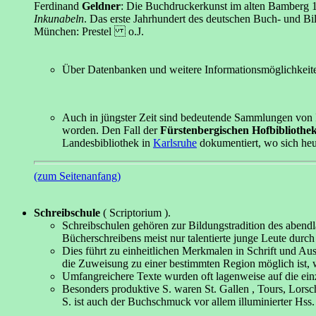
Ferdinand
Geldner
: Die Buchdruckerkunst im alten Bamberg 
Inkunabeln
. Das erste Jahrhundert des deutschen Buch- und B
München: Prestel o.J.
Über Datenbanken und weitere Informationsmöglichkeiten
Auch in jüngster Zeit sind bedeutende Sammlungen von I
worden. Den Fall der
Fürstenbergischen Hofbibliothe
Landesbibliothek in
Karlsruhe
dokumentiert, wo sich heu
(zum Seitenanfang)
Schreibschule
( Scriptorium ).
Schreibschulen gehören zur Bildungstradition des aben
Bücherschreibens meist nur talentierte junge Leute durch
Dies führt zu einheitlichen Merkmalen in Schrift und A
die Zuweisung zu einer bestimmten Region möglich ist,
Umfangreichere Texte wurden oft lagenweise auf die ein
Besonders produktive S. waren St. Gallen , Tours, Lorsch
S. ist auch der Buchschmuck vor allem illuminierter Hss.