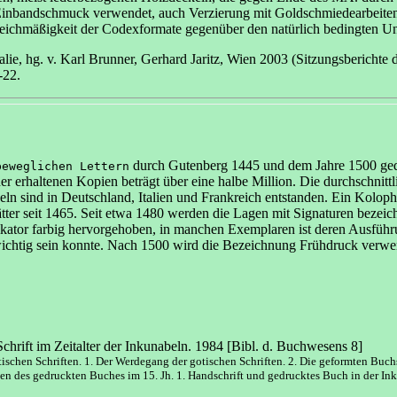
n Einbandschmuck verwendet, auch Verzierung mit Goldschmiedearbeite
Gleichmäßigkeit der Codexformate gegenüber den natürlich bedingten 
alie, hg. v. Karl Brunner, Gerhard Jaritz, Wien 2003 (Sitzungsberichte
-22.
durch Gutenberg 1445 und dem Jahre 1500 gedr
beweglichen Lettern
er erhaltenen Kopien beträgt über eine halbe Million. Die durchschnitt
eln sind in Deutschland, Italien und Frankreich entstanden. Ein Kolo
ätter seit 1465. Seit etwa 1480 werden die Lagen mit Signaturen bezei
rikator farbig hervorgehoben, in manchen Exemplaren ist deren Ausfüh
g wichtig sein konnte. Nach 1500 wird die Bezeichnung Frühdruck verwe
chrift im Zeitalter der Inkunabeln. 1984 [Bibl. d. Buchwesens 8]
ischen Schriften. 1. Der Werdegang der gotischen Schriften. 2. Die geformten Buchsch
ften des gedruckten Buches im 15. Jh. 1. Handschrift und gedrucktes Buch in der Inku