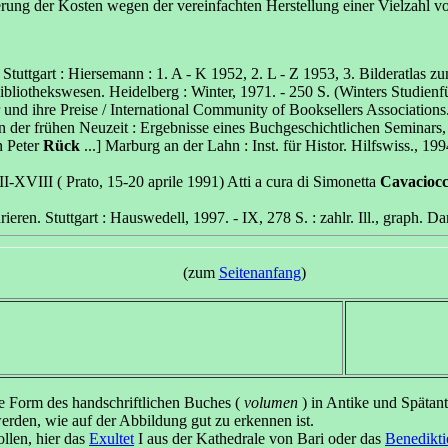
erung der Kosten wegen der vereinfachten Herstellung einer Vielzahl 
. Stuttgart : Hiersemann : 1. A - K 1952, 2. L - Z 1953, 3. Bilderatla
bliothekswesen. Heidelberg : Winter, 1971. - 250 S. (Winters Studienfü
er und ihre Preise / International Community of Booksellers Association
 in der frühen Neuzeit : Ergebnisse eines Buchgeschichtlichen Seminars
n Peter
Rück
...] Marburg an der Lahn : Inst. für Histor. Hilfswiss., 1994.
II-XVIII ( Prato, 15-20 aprile 1991) Atti a cura di Simonetta
Cavaciocc
eren. Stuttgart : Hauswedell, 1997. - IX, 278 S. : zahlr. Ill., graph. Dar
(zum
Seitenanfang
)
e Form des handschriftlichen Buches (
volumen
) in Antike und Spätant
erden, wie auf der Abbildung gut zu erkennen ist.
ollen, hier das
Exultet
I aus der Kathedrale von Bari oder das
Benedikti