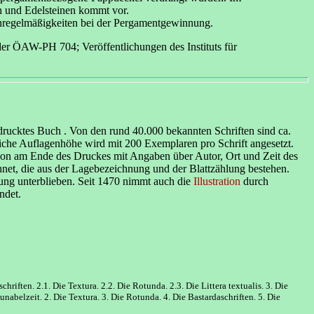
n und Edelsteinen kommt vor.
Unregelmäßigkeiten bei der Pergamentgewinnung.
 der ÖAW-PH 704; Veröffentlichungen des Instituts für
ucktes Buch . Von den rund 40.000 bekannten Schriften sind ca.
liche Auflagenhöhe wird mit 200 Exemplaren pro Schrift angesetzt.
phon am Ende des Druckes mit Angaben über Autor, Ort und Zeit des
chnet, die aus der Lagebezeichnung und der Blattzählung bestehen.
rung unterblieben. Seit 1470 nimmt auch die
Illustration
durch
ndet.
riften. 2.1. Die Textura. 2.2. Die Rotunda. 2.3. Die Littera textualis. 3. Die
nabelzeit. 2. Die Textura. 3. Die Rotunda. 4. Die Bastardaschriften. 5. Die