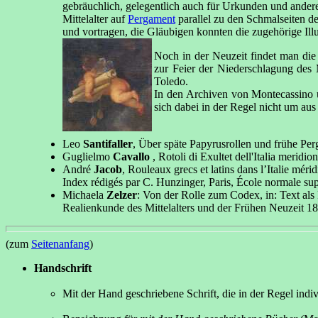
gebräuchlich, gelegentlich auch für Urkunden und andere 
Mittelalter auf
Pergament
parallel zu den Schmalseiten d
und vortragen, die Gläubigen konnten die zugehörige Illu
Noch in der Neuzeit findet man die
zur Feier der Niederschlagung des
Toledo.
In den Archiven von Montecassino u
sich dabei in der Regel nicht um au
Leo
Santifaller
, Über späte Papyrusrollen und frühe Perg
Guglielmo
Cavallo
, Rotoli di Exultet dell'Italia meridio
André
Jacob
, Rouleaux grecs et latins dans l’Italie mé
Index rédigés par C. Hunzinger, Paris, École normale sup
Michaela
Zelzer
: Von der Rolle zum Codex, in: Text als
Realienkunde des Mittelalters und der Frühen Neuzeit 18)
(zum
Seitenanfang
)
Handschrift
Mit der Hand geschriebene Schrift, die in der Regel indi