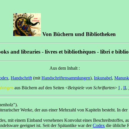
Von Büchern und Bibliotheken
oks and libraries - livres et bibliothèques - libri e bibli
Aus dem Inhalt :
odex
,
Handschrift
(mit
Handschriftensammlungen
),
Inkunabel
,
Manuskr
ldungen
aus Büchern auf den Seiten <
Beispiele von Schriftarten
>
I
,
II
,
henholz").
erarischer Werke, der aus einer Mehrzahl von Kapiteln besteht. In der 
des, mit einem Einband versehenes Konvolut eines Beschreibstoffes, au
delsware geeignet ist. Seit der Spätantike war der
Codex
die übliche 