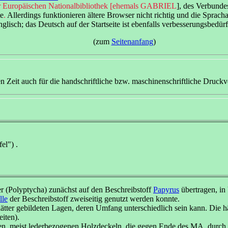
 Europäischen Nationalbibliothek [ehemals GABRIEL
], des Verbunde
te
.
Allerdings funktionieren ältere Browser nicht richtig und die Sprach
lisch; das Deutsch auf der Startseite ist ebenfalls verbesserungsbedürf
(zum
Seitenanfang
)
 Zeit auch für die handschriftliche bzw. maschinenschriftliche Druckv
el") .
r (Polyptycha) zunächst auf den Beschreibstoff
Papyrus
übertragen, i
lle
der Beschreibstoff zweiseitig genutzt werden konnte.
tter gebildeten Lagen, deren Umfang unterschiedlich sein kann. Die h
iten).
en, meist lederbezogenen Holzdeckeln, die gegen Ende des MA. durc