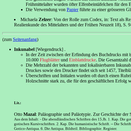
Frühmittelalter wurden öfter Elfenbeintäfelchen für de
Die Verwendung von
Papier
führte zu einer grösseren 
Michaela
Zelzer
: Von der Rolle zum Codex, in: Text als Re
Realienkunde des Mittelalters und der Frühen Neuzeit 18), S. 9
(zum
Seitenanfang
)
Inkunabel
[Wiegendruck] .
In der Zeit zwischen der Erfindung des Buchdrucks mit
10.000
Flugblätter
und
Einblattdrucke
. Die Gesamtzahl d
Die Mehrzahl der bekannten und lokalisierbaren Inkunab
Druckes sowie den Drucker findet sich seit 1457, Titelbl
Überschriften und Initialen wurden oft durch einen Rub
Holzschnitte stark zu, die für den geschäftlichen Erfol
Lit.:
Otto
Mazal
: Paläographie und Paläotypie. Zur Geschichte der S
Aus dem Inhalt: - Die abendländischen Schriften des 15.Jh. 1. Kap. Die got
gotischen Kursivschriften. 2. Kap. Die humanistische Schrift. -- Die Schri
Gotico-Antiqua. 6. Die Antiqua. Bildteil. Bibliographie. Register.