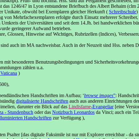
uskript). Früh- und hochma. Hss. sind auf Pergament geschrieben, i
ist das 1246/47 in Lyon entstandene Briefbuch des Albert Behaim (clm 2
mmer Unikate, obwohl bei Exemplaren gleicher Herkunft (
Schreibschule
)
ng von Mehrfachexemplaren erfolgte durch Einsatz mehrerer Schreiber, 
im Umkreis der Universitäten und seit dem 14.Jh. bei handwerklichen b
 wurde geringerer Aufwand betrieben.
, Glossen, Hinweise auf Wichtiges, Rubrizellen (Indices), Verbesseru
 sind auch im MA nachweisbar. Auch in der Neuzeit sind Hss. neben D
ngen mit besonderen Benutzungsbedingungen und Sicherheitsvorkehrung
ammlungen zählen u.a.
 Vaticana
)
500),
bendländischen Handschriften im Aufbau; ‘
browse images
”
: Handschrif
llständig
digitalisierte Handschriften
auch aus anderen Einrichtungen der
melien, darunter ein Blick auf das
Lindisfarne
-Evangeliar
[eine Versio
za - Stundenbuch
oder das
Notizbuch Leonardos
da Vinci; auch ein Tei
illuminierten Handschriften
zur Verfügung ),
 Psalter [das digitale Faksimile ist nur mit Explorer erreichbar - da s