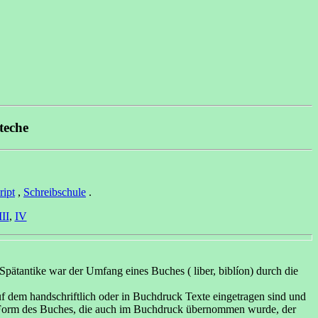
oteche
ipt
,
Schreibschule
.
III
,
IV
Spätantike war der Umfang eines Buches ( liber, biblíon) durch die
f dem handschriftlich oder in Buchdruck Texte eingetragen sind und
Form des Buches, die auch im Buchdruck übernommen wurde, der