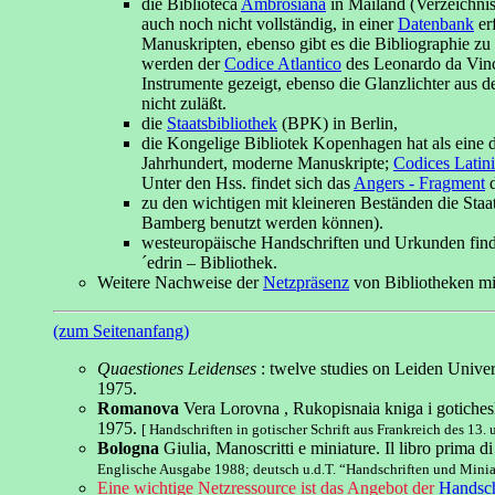
die Biblioteca
Ambrosiana
in Mailand (Verzeichnis
auch noch nicht vollständig, in einer
Datenbank
er
Manuskripten, ebenso gibt es die Bibliographie zu
werden der
Codice Atlantico
des Leonardo da Vinc
Instrumente gezeigt, ebenso die Glanzlichter aus d
nicht zuläßt.
die
Staatsbibliothek
(BPK) in Berlin,
die Kongelige Bibliotek Kopenhagen hat als eine d
Jahrhundert, moderne Manuskripte;
Codices Latin
Unter den Hss. findet sich das
Angers - Fragment
zu den wichtigen mit kleineren Beständen die Staa
Bamberg benutzt werden können).
westeuropäische Handschriften und Urkunden finden
´edrin – Bibliothek.
Weitere Nachweise der
Netzpräsenz
von Bibliotheken mi
(zum Seitenanfang)
Quaestiones Leidenses
: twelve studies on Leiden Univer
1975.
Romanova
Vera Lorovna , Rukopisnaia kniga i gotiches
1975.
[ Handschriften in gotischer Schrift aus Frankreich des 13.
Bologna
Giulia, Manoscritti e miniature. Il libro prima 
Englische Ausgabe 1988; deutsch u.d.T. “Handschriften und Minia
Eine wichtige Netzressource ist das Angebot der
Handsch