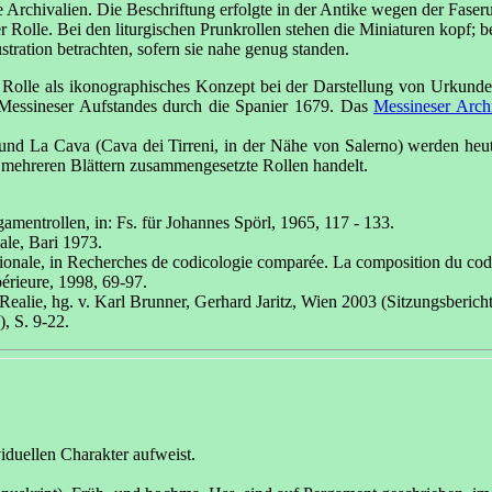
Archivalien. Die Beschriftung erfolgte in der Antike wegen der Faseru
er Rolle. Bei den liturgischen Prunkrollen stehen die Miniaturen kopf
stration betrachten, sofern sie nahe genug standen.
 Rolle als ikonographisches Konzept bei der Darstellung von Urkund
 Messineser Aufstandes durch die Spanier 1679. Das
Messineser Arch
nd La Cava (Cava dei Tirreni, in der Nähe von Salerno) werden heut
s mehreren Blättern zusammengesetzte Rollen handelt.
amentrollen, in: Fs. für Johannes Spörl, 1965, 117 - 133.
nale, Bari 1973.
ridionale, in Recherches de codicologie comparée. La composition du cod
érieure, 1998, 69-97.
 Realie, hg. v. Karl Brunner, Gerhard Jaritz, Wien 2003 (Sitzungsberic
, S. 9-22.
viduellen Charakter aufweist.