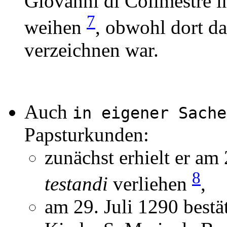
Giovanni di Colimestre i
7
weihen
, obwohl dort d
verzeichnen war.
Auch
in eigener Sache
Papsturkunden:
zunächst erhielt er a
8
testandi
verliehen
,
am 29. Juli 1290 bestä