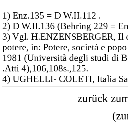
1) Enz.135 = D W.II.112 .
2) D W.II.136 (Behring 229 = E
3) Vgl. H.ENZENSBERGER, Il d
potere, in: Potere, società e popo
1981 (Università degli studi di 
.Atti 4),106,108s.,125.
4) UGHELLI- COLETI, Italia Sac
zurück zu
(z