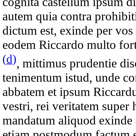
cognita castellum ipsum dir
autem quia contra prohibi
dictum est, exinde per vos
eodem Riccardo multo fort
(d)
, mittimus prudentie dis
tenimentum istud, unde con
abbatem et ipsum Riccardu
vestri, rei veritatem super h
mandatum aliquod exinde a
etiam postmodum factum est